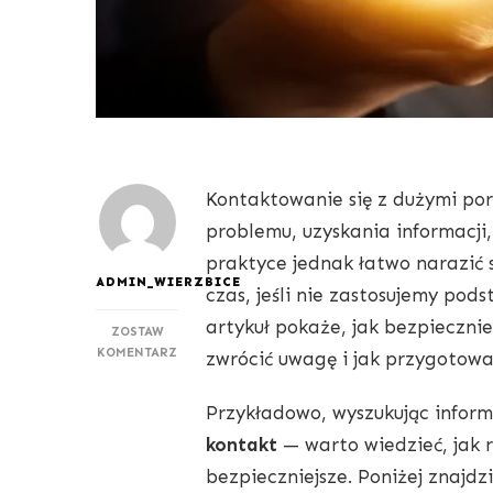
Kontaktowanie się z dużymi po
problemu, uzyskania informacji
praktyce jednak łatwo narazić s
ADMIN_WIERZBICE
czas, jeśli nie zastosujemy pod
artykuł pokaże, jak bezpieczni
ZOSTAW
DO
KOMENTARZ
zwrócić uwagę i jak przygotowa
JAK
BEZPIECZNIE
Przykładowo, wyszukując inform
KONTAKTOWAĆ
SIĘ
kontakt
— warto wiedzieć, jak r
Z
bezpieczniejsze. Poniżej znajdz
PORTALAMI