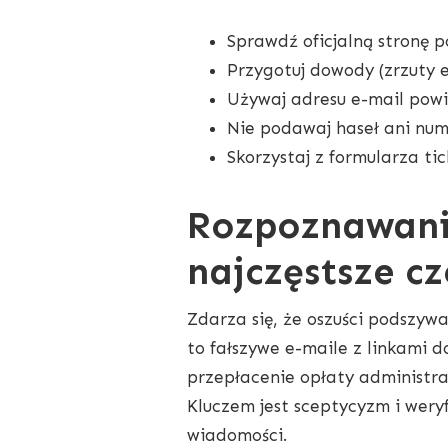
Sprawdź oficjalną stronę p
Przygotuj dowody (zrzuty e
Używaj adresu e-mail pow
Nie podawaj haseł ani nu
Skorzystaj z formularza tic
Rozpoznawanie
najczęstsze cz
Zdarza się, że oszuści podszywa
to fałszywe e-maile z linkami d
przepłacenie opłaty administra
Kluczem jest sceptycyzm i weryf
wiadomości.