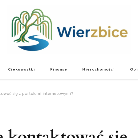
Wierzbice
Życiowe Poradniki
Ciekawostki
Finanse
Nieruchomości
Opi
tować się z portalami internetowymi?
e kontaktować się