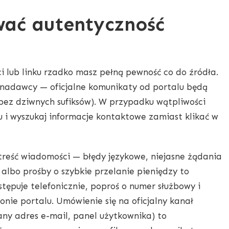
wać autentyczność
 lub linku rzadko masz pełną pewność co do źródła.
 nadawcy — oficjalne komunikaty od portalu będą
bez dziwnych sufiksów). W przypadku wątpliwości
u i wyszukaj informacje kontaktowe zamiast klikać w
treść wiadomości — błędy językowe, niejasne żądania
lbo prośby o szybkie przelanie pieniędzy to
astępuje telefonicznie, poproś o numer służbowy i
nie portalu. Umówienie się na oficjalny kanał
any adres e-mail, panel użytkownika) to