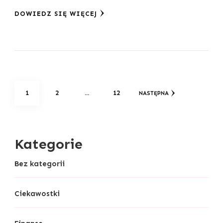
DOWIEDZ SIĘ WIĘCEJ
Stronicowanie
STRONA
STRONA
STRONA
1
2
…
12
NASTĘPNA
wpisów
Kategorie
Bez kategorii
Ciekawostki