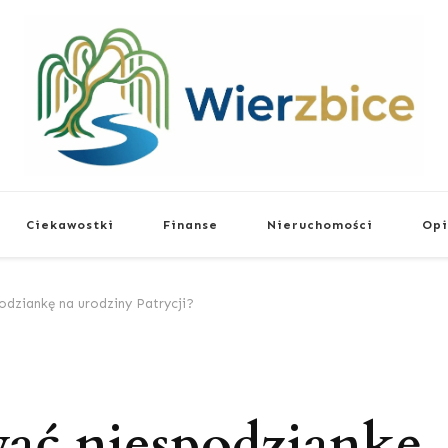
Wierzbice
Życiowe Poradniki
Ciekawostki
Finanse
Nieruchomości
Opi
odziankę na urodziny Patrycji?
wać niespodziankę