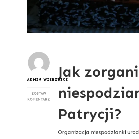
Jak zorgan
ADMIN_WIERZBICE
niespodzia
ZOSTAW
DO
KOMENTARZ
JAK
Patrycji?
ZORGANIZOWAĆ
NIESPODZIANKĘ
NA
URODZINY
Organizacja niespodzianki urod
PATRYCJI?