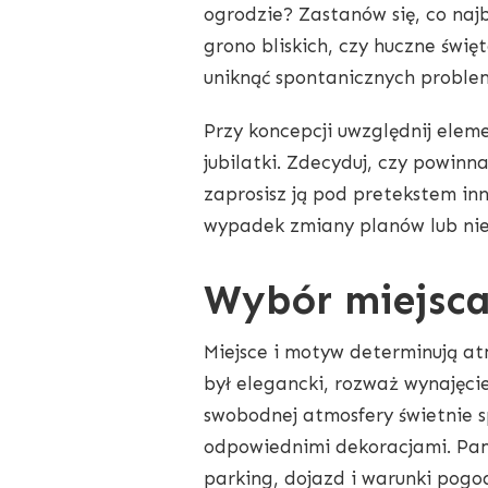
ogrodzie? Zastanów się, co najb
grono bliskich, czy huczne świ
uniknąć spontanicznych problem
Przy koncepcji uwzględnij elem
jubilatki. Zdecyduj, czy powin
zaprosisz ją pod pretekstem i
wypadek zmiany planów lub nie
Wybór miejsca
Miejsce i motyw determinują at
był elegancki, rozważ wynajęcie 
swobodnej atmosfery świetnie s
odpowiednimi dekoracjami. Pami
parking, dojazd i warunki pog