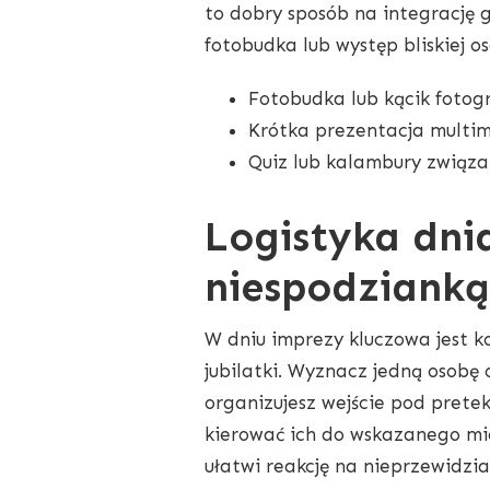
to dobry sposób na integrację go
fotobudka lub występ bliskiej o
Fotobudka lub kącik fotogr
Krótka prezentacja multim
Quiz lub kalambury związan
Logistyka dni
niespodzianką
W dniu imprezy kluczowa jest 
jubilatki. Wyznacz jedną osobę 
organizujesz wejście pod prete
kierować ich do wskazanego mie
ułatwi reakcję na nieprzewidzia