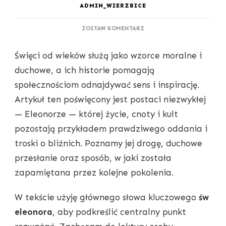
ADMIN_WIERZBICE
DO
ZOSTAW KOMENTARZ
ŚWIĘTA
ELEONORA
Święci od wieków służą jako wzorce moralne i
–
PATRONKA
duchowe, a ich historie pomagają
I
społecznościom odnajdywać sens i inspirację.
WZÓR
CNÓT
Artykuł ten poświęcony jest postaci niezwykłej
— Eleonorze — której życie, cnoty i kult
pozostają przykładem prawdziwego oddania i
troski o bliźnich. Poznamy jej drogę, duchowe
przesłanie oraz sposób, w jaki została
zapamiętana przez kolejne pokolenia.
W tekście użyję głównego słowa kluczowego
św
eleonora
, aby podkreślić centralny punkt