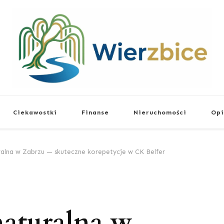
Wierzbice
Życiowe Poradniki
Ciekawostki
Finanse
Nieruchomości
Opi
lna w Zabrzu — skuteczne korepetycje w CK Belfer
aturalna w