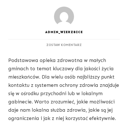
ADMIN_WIERZBICE
DO
ZOSTAW KOMENTARZ
PODSTAWOWA
OPIEKA
Podstawowa opieka zdrowotna w małych
ZDROWOTNA
W
gminach to temat kluczowy dla jakości życia
MAŁYCH
mieszkańców. Dla wielu osób najbliższy punkt
GMINACH
–
kontaktu z systemem ochrony zdrowia znajduje
CO
się w ośrodku przychodni lub w lokalnym
WARTO
WIEDZIEĆ?
gabinecie. Warto zrozumieć, jakie możliwości
daje nam lokalna służba zdrowia, jakie są jej
ograniczenia i jak z niej korzystać efektywnie.