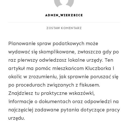
ADMIN_WIERZBICE
DO
ZOSTAW KOMENTARZ
URZĄD
SKARBOWY
Planowanie spraw podatkowych może
KLUCZBORK
–
wydawać się skomplikowane, zwłaszcza gdy po
NAJCZĘŚCIEJ
raz pierwszy odwiedzasz lokalne urzędy. Ten
ZADAWANE
PYTANIA
artykuł ma pomóc mieszkańcom Kluczborka i
okolic w zrozumieniu, jak sprawnie poruszać się
po procedurach związanych z fiskusem.
Znajdziesz tu praktyczne wskazówki,
informacje o dokumentach oraz odpowiedzi na
najczęściej zadawane pytania dotyczące pracy
urzędu.