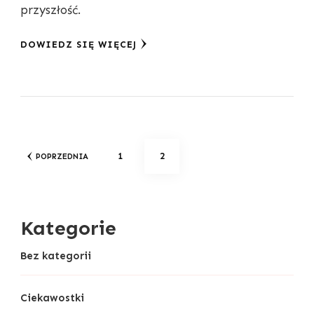
przyszłość.
DOWIEDZ SIĘ WIĘCEJ
Stronicowanie
STRONA
STRONA
1
2
POPRZEDNIA
wpisów
Kategorie
Bez kategorii
Ciekawostki